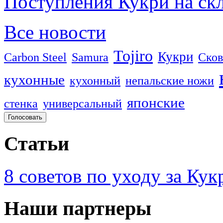
Поступления Кукри на скл
Все новости
Tojiro
Кукри
Carbon Steel
Samura
Сков
кухонные
кухонный
непальские ножи
японские
стенка
универсальный
Статьи
8 советов по уходу за Кук
Наши партнеры