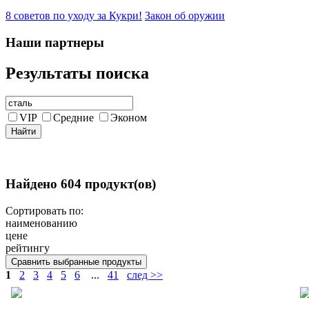
8 советов по уходу за Кукри!
Закон об оружии
Наши партнеры
Результаты поиска
VIP
Средние
Эконом
Найдено 604 продукт(ов)
Сортировать по:
наименованию
цене
рейтингу
1
2
3
4
5
6
...
41
след >>