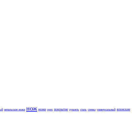
нож
ножи
покрытие
японские
ый
непальские ножи
орех
рукоять
сталь
стенка
универсальный