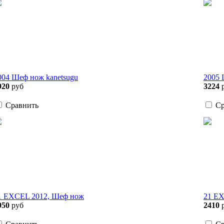
004 Шеф нож kanetsugu
2005 
920
руб
3224
Сравнить
Ср
1 EXCEL 2012, Шеф нож
21 EX
950
руб
2410