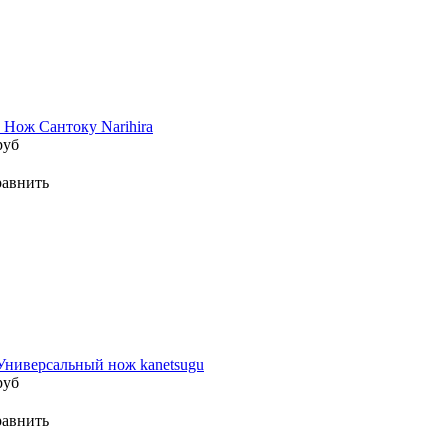
 Нож Сантоку Narihira
руб
авнить
Универсальный нож kanetsugu
руб
авнить