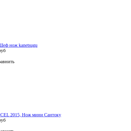
Шеф нож kanetsugu
руб
авнить
CEL 2015, Нож мини Сантоку
руб