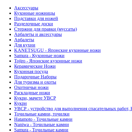
Аксессуары
Кухонные ножницы
Подставки для ножей
Разделочные доски
Стержни для правки (муссаты)
Арбалеты и аксессуары
Арбалеты
Для кухни
KANETSUGU - Японские кухонные ножи
Samura - Кухонные ножи
Tojiro - Японские кухонные ножи
Керамические Ножи
Кухонная посуда
Подарочные Наборы
Для туризма и охоты
Охотничьи ножи
Раскладные ножи
Кукри, мачете УВСР
Кукри
УВСР - устройство для выполнения спасательных работ, 
Точильные камни, точилки
Hatamoto - Точильные камни
Naniwa - Точильные камни
Samura - Точильные камни