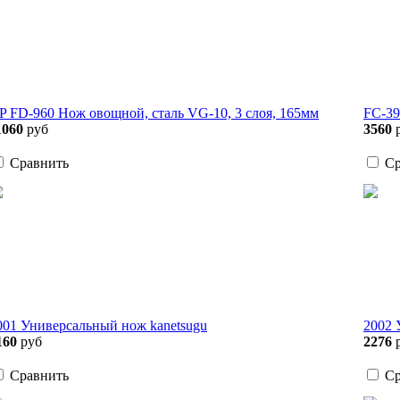
P FD-960 Нож овощной, сталь VG-10, 3 слоя, 165мм
FC-39
1060
руб
3560
Сравнить
Ср
001 Универсальный нож kanetsugu
2002 
160
руб
2276
Сравнить
Ср