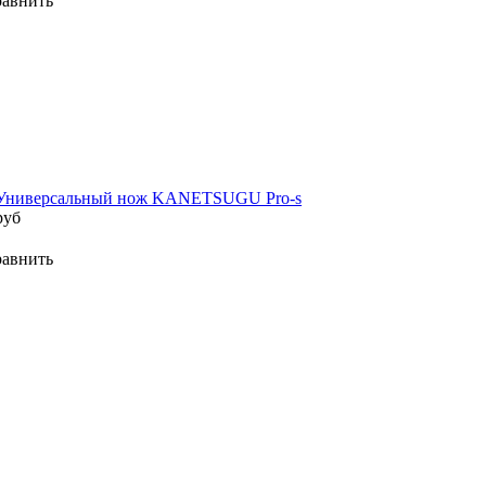
авнить
 Универсальный нож KANETSUGU Pro-s
руб
авнить