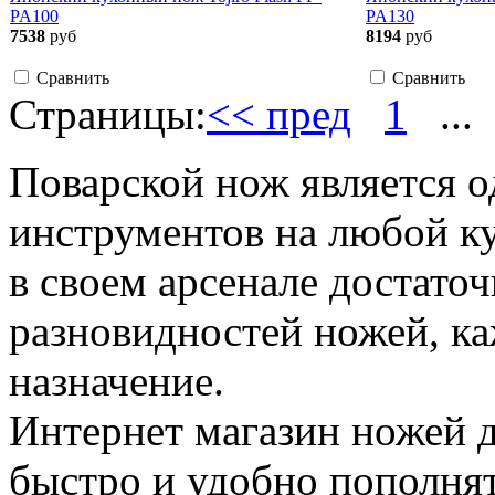
PA100
PA130
7538
руб
8194
руб
Сравнить
Сравнить
Страницы:
<< пред
1
...
Поварской нож является 
инструментов на любой к
в своем арсенале достато
разновидностей ножей, ка
назначение.
Интернет магазин ножей 
быстро и удобно пополнят