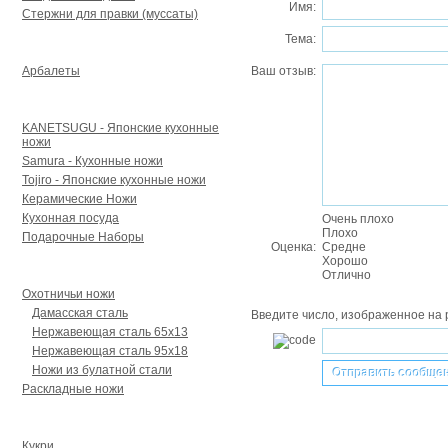
Имя:
Стержни для правки (муссаты)
Тема:
Арбалеты и аксессуары
Арбалеты
Ваш отзыв:
Для кухни
KANETSUGU - Японские кухонные
ножи
Samura - Кухонные ножи
Tojiro - Японские кухонные ножи
Керамические Ножи
Кухонная посуда
Очень плохо
Плохо
Подарочные Наборы
Оценка:
Средне
Хорошо
Для туризма и охоты
Отлично
Охотничьи ножи
Дамасская сталь
Введите число, изображенное на 
Нержавеющая сталь 65х13
Нержавеющая сталь 95х18
Ножи из булатной стали
Раскладные ножи
Кукри, мачете УВСР
Кукри