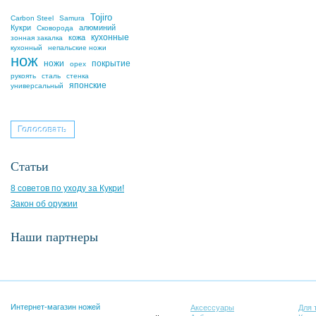
Tojiro
Carbon Steel
Samura
Кукри
алюминий
Сковорода
кухонные
кожа
зонная закалка
кухонный
непальские ножи
нож
ножи
покрытие
орех
рукоять
сталь
стенка
японские
универсальный
Статьи
8 советов по уходу за Кукри!
Закон об оружии
Наши партнеры
Интернет-магазин ножей
Аксессуары
Для 